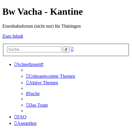
Bw Vacha - Kantine
Eisenbahnforum (nicht nur) für Thüringen
Zum Inhalt
Erweiterte
Suche
Suche
Schnellzugriff
Unbeantwortete Themen
Aktive Themen
Suche
Das Team
FAQ
Anmelden