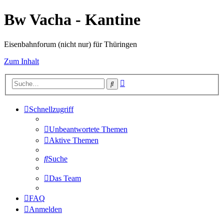
Bw Vacha - Kantine
Eisenbahnforum (nicht nur) für Thüringen
Zum Inhalt
Erweiterte
Suche
Suche
Schnellzugriff
Unbeantwortete Themen
Aktive Themen
Suche
Das Team
FAQ
Anmelden