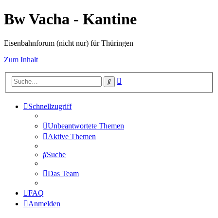
Bw Vacha - Kantine
Eisenbahnforum (nicht nur) für Thüringen
Zum Inhalt
Erweiterte
Suche
Suche
Schnellzugriff
Unbeantwortete Themen
Aktive Themen
Suche
Das Team
FAQ
Anmelden