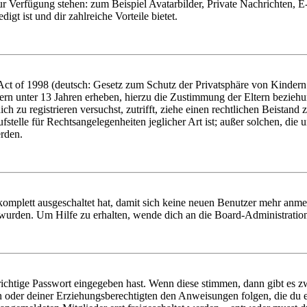
zur Verfügung stehen: zum Beispiel Avatarbilder, Private Nachrichten, 
igt ist und dir zahlreiche Vorteile bietet.
t of 1998 (deutsch: Gesetz zum Schutz der Privatsphäre von Kindern i
ern unter 13 Jahren erheben, hierzu die Zustimmung der Eltern bezieh
dich zu registrieren versuchst, zutrifft, ziehe einen rechtlichen Beista
stelle für Rechtsangelegenheiten jeglicher Art ist; außer solchen, die
erden.
 komplett ausgeschaltet hat, damit sich keine neuen Benutzer mehr anm
 wurden. Um Hilfe zu erhalten, wende dich an die Board-Administratio
richtige Passwort eingegeben hast. Wenn diese stimmen, dann gibt es
ern oder deiner Erziehungsberechtigten den Anweisungen folgen, die du e