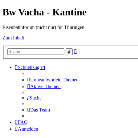
Bw Vacha - Kantine
Eisenbahnforum (nicht nur) für Thüringen
Zum Inhalt
Erweiterte
Suche
Suche
Schnellzugriff
Unbeantwortete Themen
Aktive Themen
Suche
Das Team
FAQ
Anmelden