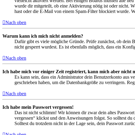
vielleicht aktiviert werden. Bei einigen Boards müssen alle neu
wurde dir mitgeteilt, ob eine Aktivierung nötig ist oder nicht
hast oder die E-Mail von einem Spam-Filter blockiert wurde. We
Nach oben
Warum kann ich mich nicht anmelden?
Dafür gibt es viele mögliche Gründe. Prüfe zunächst, ob dein 
nicht gesperrt wurdest. Es ist ebenfalls möglich, dass ein Konf
Nach oben
Ich habe mich vor einiger Zeit registriert, kann mich aber nich
Es kann sein, dass ein Administrator dein Benutzerkonto aus ve
geschrieben haben, um die Datenbankgröße zu verringern. Regis
Nach oben
Ich habe mein Passwort vergessen!
Das ist nicht schlimm! Wir können dir zwar dein altes Passwort
vergessen“ klickst und den Anweisungen folgst. So solltest du
Solltest du trotzdem nicht in der Lage sein, dein Passwort zur
Nach oben