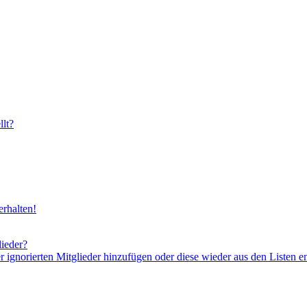
lt?
rhalten!
lieder?
er ignorierten Mitglieder hinzufügen oder diese wieder aus den Listen e