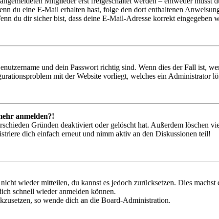
 angemeldeten Mitglieder erst freigeschaltet werden – entweder musst du
. Wenn du eine E-Mail erhalten hast, folge den dort enthaltenen Anweis
nn du dir sicher bist, dass deine E-Mail-Adresse korrekt eingegeben w
Benutzername und dein Passwort richtig sind. Wenn dies der Fall ist, w
igurationsproblem mit der Website vorliegt, welches ein Administrator l
t mehr anmelden?!
rschieden Gründen deaktiviert oder gelöscht hat. Außerdem löschen vie
triere dich einfach erneut und nimm aktiv an den Diskussionen teil!
 nicht wieder mitteilen, du kannst es jedoch zurücksetzen. Dies machs
 dich schnell wieder anmelden können.
ückzusetzen, so wende dich an die Board-Administration.