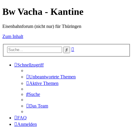
Bw Vacha - Kantine
Eisenbahnforum (nicht nur) für Thüringen
Zum Inhalt
Erweiterte
Suche
Suche
Schnellzugriff
Unbeantwortete Themen
Aktive Themen
Suche
Das Team
FAQ
Anmelden