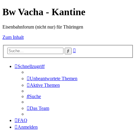
Bw Vacha - Kantine
Eisenbahnforum (nicht nur) für Thüringen
Zum Inhalt
Erweiterte
Suche
Suche
Schnellzugriff
Unbeantwortete Themen
Aktive Themen
Suche
Das Team
FAQ
Anmelden