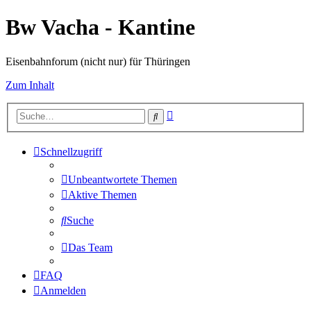
Bw Vacha - Kantine
Eisenbahnforum (nicht nur) für Thüringen
Zum Inhalt
Erweiterte
Suche
Suche
Schnellzugriff
Unbeantwortete Themen
Aktive Themen
Suche
Das Team
FAQ
Anmelden