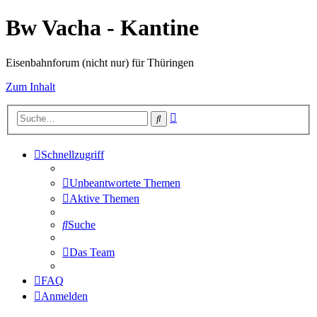
Bw Vacha - Kantine
Eisenbahnforum (nicht nur) für Thüringen
Zum Inhalt
Erweiterte
Suche
Suche
Schnellzugriff
Unbeantwortete Themen
Aktive Themen
Suche
Das Team
FAQ
Anmelden