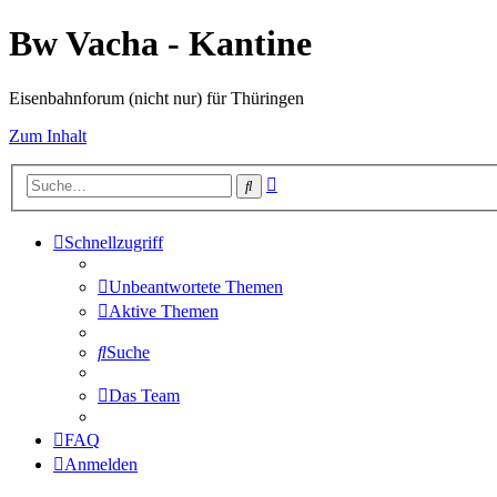
Bw Vacha - Kantine
Eisenbahnforum (nicht nur) für Thüringen
Zum Inhalt
Erweiterte
Suche
Suche
Schnellzugriff
Unbeantwortete Themen
Aktive Themen
Suche
Das Team
FAQ
Anmelden