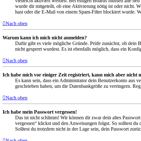
vielleicht aktiviert werden. Bei einigen Boards müssen alle neu
wurde dir mitgeteilt, ob eine Aktivierung nötig ist oder nicht
hast oder die E-Mail von einem Spam-Filter blockiert wurde. We
Nach oben
Warum kann ich mich nicht anmelden?
Dafür gibt es viele mögliche Gründe. Prüfe zunächst, ob dein 
nicht gesperrt wurdest. Es ist ebenfalls möglich, dass ein Konf
Nach oben
Ich habe mich vor einiger Zeit registriert, kann mich aber nich
Es kann sein, dass ein Administrator dein Benutzerkonto aus ve
geschrieben haben, um die Datenbankgröße zu verringern. Regis
Nach oben
Ich habe mein Passwort vergessen!
Das ist nicht schlimm! Wir können dir zwar dein altes Passwort
vergessen“ klickst und den Anweisungen folgst. So solltest du
Solltest du trotzdem nicht in der Lage sein, dein Passwort zur
Nach oben