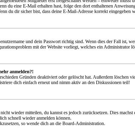
 angemeldeten Mitglieder erst freigeschaltet werden – entweder musst du
. Wenn du eine E-Mail erhalten hast, folge den dort enthaltenen Anweis
nn du dir sicher bist, dass deine E-Mail-Adresse korrekt eingegeben w
Benutzername und dein Passwort richtig sind. Wenn dies der Fall ist, w
igurationsproblem mit der Website vorliegt, welches ein Administrator l
t mehr anmelden?!
rschieden Gründen deaktiviert oder gelöscht hat. Außerdem löschen vie
triere dich einfach erneut und nimm aktiv an den Diskussionen teil!
 nicht wieder mitteilen, du kannst es jedoch zurücksetzen. Dies machs
 dich schnell wieder anmelden können.
ückzusetzen, so wende dich an die Board-Administration.