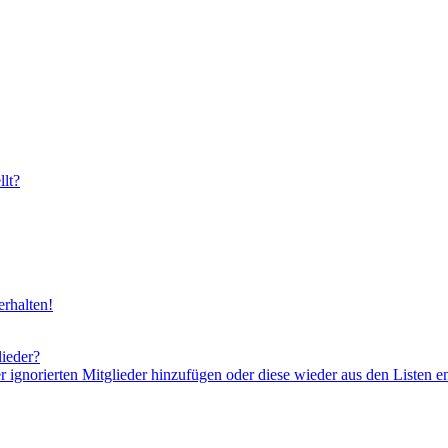
lt?
rhalten!
lieder?
er ignorierten Mitglieder hinzufügen oder diese wieder aus den Listen e