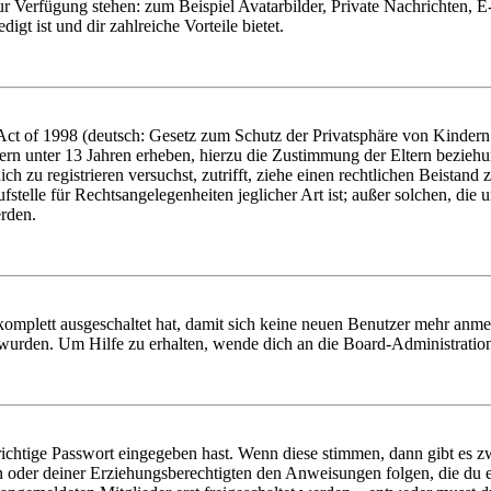
zur Verfügung stehen: zum Beispiel Avatarbilder, Private Nachrichten, 
igt ist und dir zahlreiche Vorteile bietet.
t of 1998 (deutsch: Gesetz zum Schutz der Privatsphäre von Kindern i
ern unter 13 Jahren erheben, hierzu die Zustimmung der Eltern bezieh
dich zu registrieren versuchst, zutrifft, ziehe einen rechtlichen Beista
stelle für Rechtsangelegenheiten jeglicher Art ist; außer solchen, die
erden.
 komplett ausgeschaltet hat, damit sich keine neuen Benutzer mehr anm
 wurden. Um Hilfe zu erhalten, wende dich an die Board-Administratio
richtige Passwort eingegeben hast. Wenn diese stimmen, dann gibt es
ern oder deiner Erziehungsberechtigten den Anweisungen folgen, die du e