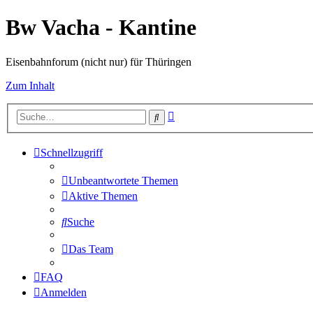
Bw Vacha - Kantine
Eisenbahnforum (nicht nur) für Thüringen
Zum Inhalt
Erweiterte
Suche
Suche
Schnellzugriff
Unbeantwortete Themen
Aktive Themen
Suche
Das Team
FAQ
Anmelden