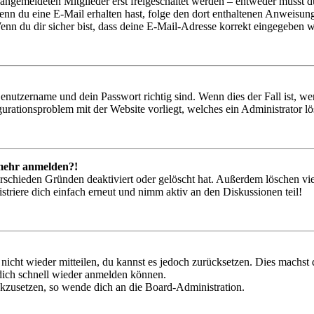
 angemeldeten Mitglieder erst freigeschaltet werden – entweder musst du
. Wenn du eine E-Mail erhalten hast, folge den dort enthaltenen Anweis
nn du dir sicher bist, dass deine E-Mail-Adresse korrekt eingegeben w
Benutzername und dein Passwort richtig sind. Wenn dies der Fall ist, w
igurationsproblem mit der Website vorliegt, welches ein Administrator l
t mehr anmelden?!
rschieden Gründen deaktiviert oder gelöscht hat. Außerdem löschen vie
triere dich einfach erneut und nimm aktiv an den Diskussionen teil!
 nicht wieder mitteilen, du kannst es jedoch zurücksetzen. Dies machs
 dich schnell wieder anmelden können.
ückzusetzen, so wende dich an die Board-Administration.