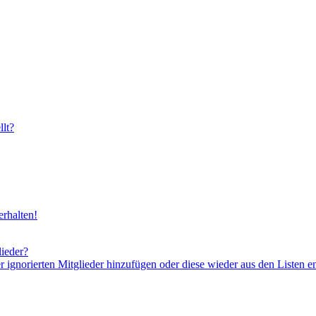
lt?
rhalten!
lieder?
er ignorierten Mitglieder hinzufügen oder diese wieder aus den Listen e