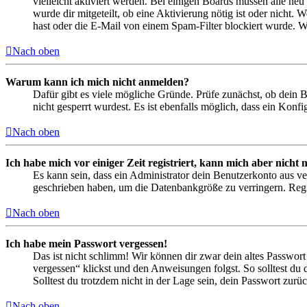
vielleicht aktiviert werden. Bei einigen Boards müssen alle neu
wurde dir mitgeteilt, ob eine Aktivierung nötig ist oder nicht
hast oder die E-Mail von einem Spam-Filter blockiert wurde. We
Nach oben
Warum kann ich mich nicht anmelden?
Dafür gibt es viele mögliche Gründe. Prüfe zunächst, ob dein 
nicht gesperrt wurdest. Es ist ebenfalls möglich, dass ein Konf
Nach oben
Ich habe mich vor einiger Zeit registriert, kann mich aber nich
Es kann sein, dass ein Administrator dein Benutzerkonto aus ve
geschrieben haben, um die Datenbankgröße zu verringern. Regis
Nach oben
Ich habe mein Passwort vergessen!
Das ist nicht schlimm! Wir können dir zwar dein altes Passwort
vergessen“ klickst und den Anweisungen folgst. So solltest du
Solltest du trotzdem nicht in der Lage sein, dein Passwort zur
Nach oben