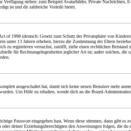
zur Verfügung stehen: zum Beispiel Avatarbilder, Private Nachrichten, 
igt ist und dir zahlreiche Vorteile bietet.
t of 1998 (deutsch: Gesetz zum Schutz der Privatsphäre von Kindern i
ern unter 13 Jahren erheben, hierzu die Zustimmung der Eltern bezieh
dich zu registrieren versuchst, zutrifft, ziehe einen rechtlichen Beista
stelle für Rechtsangelegenheiten jeglicher Art ist; außer solchen, die
erden.
 komplett ausgeschaltet hat, damit sich keine neuen Benutzer mehr anm
 wurden. Um Hilfe zu erhalten, wende dich an die Board-Administratio
richtige Passwort eingegeben hast. Wenn diese stimmen, dann gibt es
ern oder deiner Erziehungsberechtigten den Anweisungen folgen, die du e