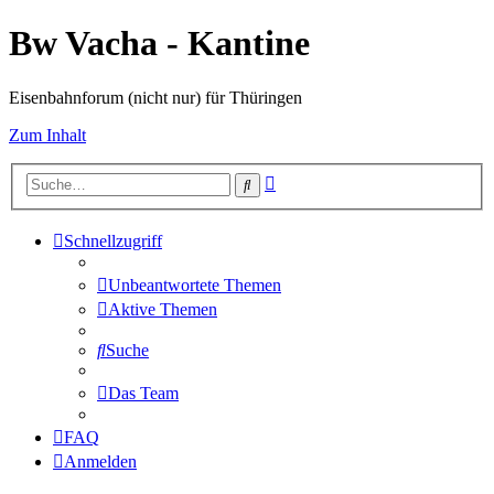
Bw Vacha - Kantine
Eisenbahnforum (nicht nur) für Thüringen
Zum Inhalt
Erweiterte
Suche
Suche
Schnellzugriff
Unbeantwortete Themen
Aktive Themen
Suche
Das Team
FAQ
Anmelden