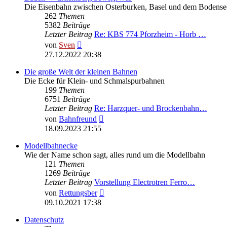
Die Eisenbahn zwischen Osterburken, Basel und dem Bodense
262
Themen
5382
Beiträge
Letzter Beitrag
Re: KBS 774 Pforzheim - Horb …
Neuester
von
Sven
Beitrag
27.12.2022 20:38
Die große Welt der kleinen Bahnen
Die Ecke für Klein- und Schmalspurbahnen
199
Themen
6751
Beiträge
Letzter Beitrag
Re: Harzquer- und Brockenbahn…
Neuester
von
Bahnfreund
Beitrag
18.09.2023 21:55
Modellbahnecke
Wie der Name schon sagt, alles rund um die Modellbahn
121
Themen
1269
Beiträge
Letzter Beitrag
Vorstellung Electrotren Ferro…
Neuester
von
Rettungsber
Beitrag
09.10.2021 17:38
Datenschutz