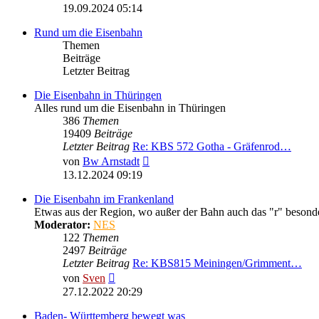
Beitrag
19.09.2024 05:14
Rund um die Eisenbahn
Themen
Beiträge
Letzter Beitrag
Die Eisenbahn in Thüringen
Alles rund um die Eisenbahn in Thüringen
386
Themen
19409
Beiträge
Letzter Beitrag
Re: KBS 572 Gotha - Gräfenrod…
Neuester
von
Bw Arnstadt
Beitrag
13.12.2024 09:19
Die Eisenbahn im Frankenland
Etwas aus der Region, wo außer der Bahn auch das "r" besonder
Moderator:
NES
122
Themen
2497
Beiträge
Letzter Beitrag
Re: KBS815 Meiningen/Grimment…
Neuester
von
Sven
Beitrag
27.12.2022 20:29
Baden- Württemberg bewegt was