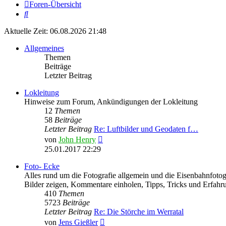
Foren-Übersicht
Suche
Aktuelle Zeit: 06.08.2026 21:48
Allgemeines
Themen
Beiträge
Letzter Beitrag
Lokleitung
Hinweise zum Forum, Ankündigungen der Lokleitung
12
Themen
58
Beiträge
Letzter Beitrag
Re: Luftbilder und Geodaten f…
Neuester
von
John Henry
Beitrag
25.01.2017 22:29
Foto- Ecke
Alles rund um die Fotografie allgemein und die Eisenbahnfotogr
Bilder zeigen, Kommentare einholen, Tipps, Tricks und Erfahr
410
Themen
5723
Beiträge
Letzter Beitrag
Re: Die Störche im Werratal
Neuester
von
Jens Gießler