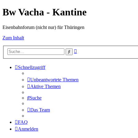
Bw Vacha - Kantine
Eisenbahnforum (nicht nur) für Thüringen
Zum Inhalt
Erweiterte
Suche
Suche
Schnellzugriff
Unbeantwortete Themen
Aktive Themen
Suche
Das Team
FAQ
Anmelden