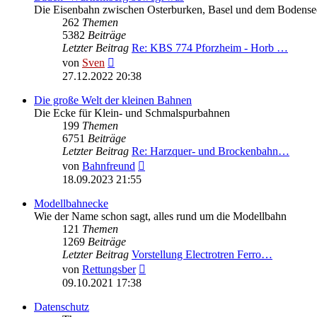
Die Eisenbahn zwischen Osterburken, Basel und dem Bodense
262
Themen
5382
Beiträge
Letzter Beitrag
Re: KBS 774 Pforzheim - Horb …
Neuester
von
Sven
Beitrag
27.12.2022 20:38
Die große Welt der kleinen Bahnen
Die Ecke für Klein- und Schmalspurbahnen
199
Themen
6751
Beiträge
Letzter Beitrag
Re: Harzquer- und Brockenbahn…
Neuester
von
Bahnfreund
Beitrag
18.09.2023 21:55
Modellbahnecke
Wie der Name schon sagt, alles rund um die Modellbahn
121
Themen
1269
Beiträge
Letzter Beitrag
Vorstellung Electrotren Ferro…
Neuester
von
Rettungsber
Beitrag
09.10.2021 17:38
Datenschutz