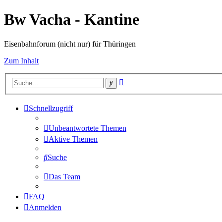
Bw Vacha - Kantine
Eisenbahnforum (nicht nur) für Thüringen
Zum Inhalt
Erweiterte
Suche
Suche
Schnellzugriff
Unbeantwortete Themen
Aktive Themen
Suche
Das Team
FAQ
Anmelden