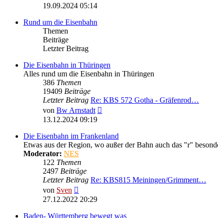
Beitrag
19.09.2024 05:14
Rund um die Eisenbahn
Themen
Beiträge
Letzter Beitrag
Die Eisenbahn in Thüringen
Alles rund um die Eisenbahn in Thüringen
386
Themen
19409
Beiträge
Letzter Beitrag
Re: KBS 572 Gotha - Gräfenrod…
Neuester
von
Bw Arnstadt
Beitrag
13.12.2024 09:19
Die Eisenbahn im Frankenland
Etwas aus der Region, wo außer der Bahn auch das "r" besonder
Moderator:
NES
122
Themen
2497
Beiträge
Letzter Beitrag
Re: KBS815 Meiningen/Grimment…
Neuester
von
Sven
Beitrag
27.12.2022 20:29
Baden- Württemberg bewegt was