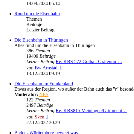
Beitrag
19.09.2024 05:14
Rund um die Eisenbahn
Themen
Beiträge
Letzter Beitrag
Die Eisenbahn in Thüringen
Alles rund um die Eisenbahn in Thüringen
386
Themen
19409
Beiträge
Letzter Beitrag
Re: KBS 572 Gotha - Gräfenrod…
Neuester
von
Bw Arnstadt
Beitrag
13.12.2024 09:19
Die Eisenbahn im Frankenland
Etwas aus der Region, wo außer der Bahn auch das "r" besonder
Moderator:
NES
122
Themen
2497
Beiträge
Letzter Beitrag
Re: KBS815 Meiningen/Grimment…
Neuester
von
Sven
Beitrag
27.12.2022 20:29
Baden- Württemberg bewegt was