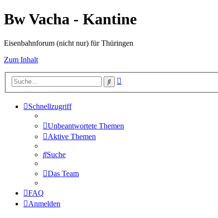
Bw Vacha - Kantine
Eisenbahnforum (nicht nur) für Thüringen
Zum Inhalt
Erweiterte
Suche
Suche
Schnellzugriff
Unbeantwortete Themen
Aktive Themen
Suche
Das Team
FAQ
Anmelden