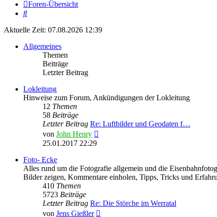
Foren-Übersicht
Suche
Aktuelle Zeit: 07.08.2026 12:39
Allgemeines
Themen
Beiträge
Letzter Beitrag
Lokleitung
Hinweise zum Forum, Ankündigungen der Lokleitung
12
Themen
58
Beiträge
Letzter Beitrag
Re: Luftbilder und Geodaten f…
Neuester
von
John Henry
Beitrag
25.01.2017 22:29
Foto- Ecke
Alles rund um die Fotografie allgemein und die Eisenbahnfotogr
Bilder zeigen, Kommentare einholen, Tipps, Tricks und Erfahr
410
Themen
5723
Beiträge
Letzter Beitrag
Re: Die Störche im Werratal
Neuester
von
Jens Gießler