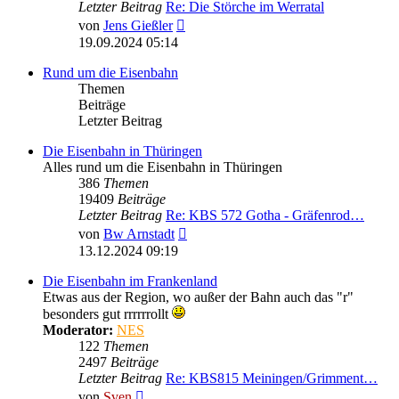
Letzter Beitrag
Re: Die Störche im Werratal
Neuester
von
Jens Gießler
Beitrag
19.09.2024 05:14
Rund um die Eisenbahn
Themen
Beiträge
Letzter Beitrag
Die Eisenbahn in Thüringen
Alles rund um die Eisenbahn in Thüringen
386
Themen
19409
Beiträge
Letzter Beitrag
Re: KBS 572 Gotha - Gräfenrod…
Neuester
von
Bw Arnstadt
Beitrag
13.12.2024 09:19
Die Eisenbahn im Frankenland
Etwas aus der Region, wo außer der Bahn auch das "r"
besonders gut rrrrrrollt
Moderator:
NES
122
Themen
2497
Beiträge
Letzter Beitrag
Re: KBS815 Meiningen/Grimment…
Neuester
von
Sven