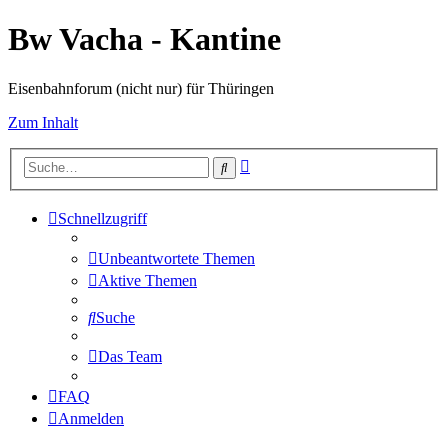
Bw Vacha - Kantine
Eisenbahnforum (nicht nur) für Thüringen
Zum Inhalt
Erweiterte
Suche
Suche
Schnellzugriff
Unbeantwortete Themen
Aktive Themen
Suche
Das Team
FAQ
Anmelden