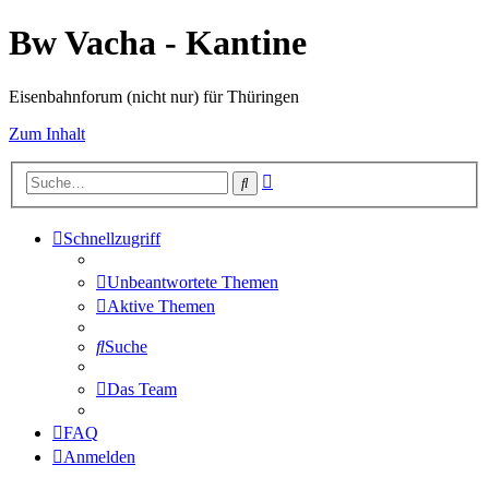
Bw Vacha - Kantine
Eisenbahnforum (nicht nur) für Thüringen
Zum Inhalt
Erweiterte
Suche
Suche
Schnellzugriff
Unbeantwortete Themen
Aktive Themen
Suche
Das Team
FAQ
Anmelden