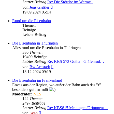
Letzter Beitrag
Re: Die Störche im Werratal
Neuester
von
Jens Gießler
Beitrag
19.09.2024 05:14
Rund um die Eisenbahn
Themen
Beiträge
Letzter Beitrag
Die Eisenbahn in Thüringen
Alles rund um die Eisenbahn in Thüringen
386
Themen
19409
Beiträge
Letzter Beitrag
Re: KBS 572 Gotha - Gräfenrod…
Neuester
von
Bw Arnstadt
Beitrag
13.12.2024 09:19
Die Eisenbahn im Frankenland
Etwas aus der Region, wo außer der Bahn auch das "r"
besonders gut rrrrrrollt
Moderator:
NES
122
Themen
2497
Beiträge
Letzter Beitrag
Re: KBS815 Meiningen/Grimment…
Neuester
von
Sven