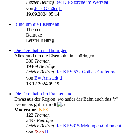
Letzter Beitrag
Re: Die Störche im Werratal
Neuester
von
Jens Gießler
Beitrag
19.09.2024 05:14
Rund um die Eisenbahn
Themen
Beiträge
Letzter Beitrag
Die Eisenbahn in Thüringen
Alles rund um die Eisenbahn in Thüringen
386
Themen
19409
Beiträge
Letzter Beitrag
Re: KBS 572 Gotha - Gräfenrod…
Neuester
von
Bw Arnstadt
Beitrag
13.12.2024 09:19
Die Eisenbahn im Frankenland
Etwas aus der Region, wo außer der Bahn auch das "r"
besonders gut rrrrrrollt
Moderator:
NES
122
Themen
2497
Beiträge
Letzter Beitrag
Re: KBS815 Meiningen/Grimment…
Neuester
von
Sven