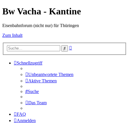
Bw Vacha - Kantine
Eisenbahnforum (nicht nur) für Thüringen
Zum Inhalt
Erweiterte
Suche
Suche
Schnellzugriff
Unbeantwortete Themen
Aktive Themen
Suche
Das Team
FAQ
Anmelden