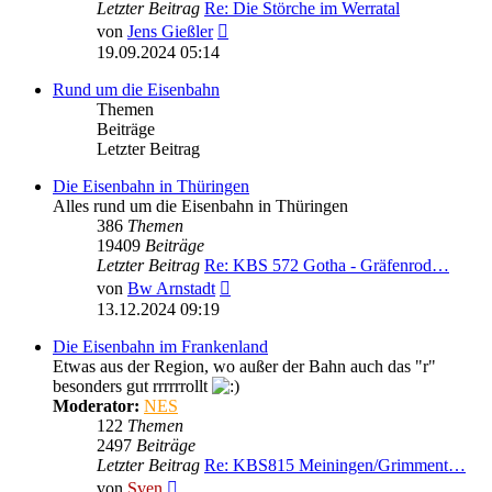
Letzter Beitrag
Re: Die Störche im Werratal
Neuester
von
Jens Gießler
Beitrag
19.09.2024 05:14
Rund um die Eisenbahn
Themen
Beiträge
Letzter Beitrag
Die Eisenbahn in Thüringen
Alles rund um die Eisenbahn in Thüringen
386
Themen
19409
Beiträge
Letzter Beitrag
Re: KBS 572 Gotha - Gräfenrod…
Neuester
von
Bw Arnstadt
Beitrag
13.12.2024 09:19
Die Eisenbahn im Frankenland
Etwas aus der Region, wo außer der Bahn auch das "r"
besonders gut rrrrrrollt
Moderator:
NES
122
Themen
2497
Beiträge
Letzter Beitrag
Re: KBS815 Meiningen/Grimment…
Neuester
von
Sven