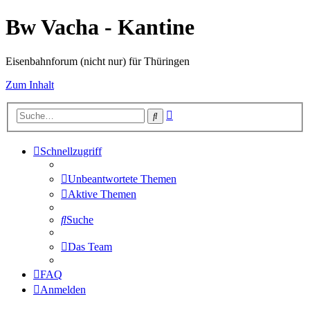
Bw Vacha - Kantine
Eisenbahnforum (nicht nur) für Thüringen
Zum Inhalt
Erweiterte
Suche
Suche
Schnellzugriff
Unbeantwortete Themen
Aktive Themen
Suche
Das Team
FAQ
Anmelden