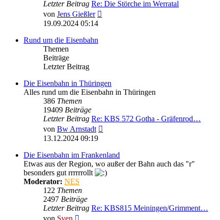
Letzter Beitrag
Re: Die Störche im Werratal
Neuester
von
Jens Gießler
Beitrag
19.09.2024 05:14
Rund um die Eisenbahn
Themen
Beiträge
Letzter Beitrag
Die Eisenbahn in Thüringen
Alles rund um die Eisenbahn in Thüringen
386
Themen
19409
Beiträge
Letzter Beitrag
Re: KBS 572 Gotha - Gräfenrod…
Neuester
von
Bw Arnstadt
Beitrag
13.12.2024 09:19
Die Eisenbahn im Frankenland
Etwas aus der Region, wo außer der Bahn auch das "r"
besonders gut rrrrrrollt
Moderator:
NES
122
Themen
2497
Beiträge
Letzter Beitrag
Re: KBS815 Meiningen/Grimment…
Neuester
von
Sven