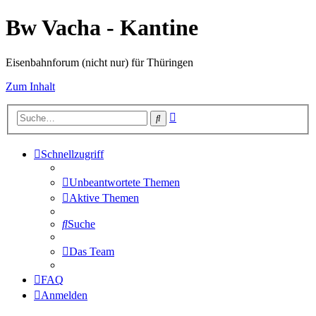
Bw Vacha - Kantine
Eisenbahnforum (nicht nur) für Thüringen
Zum Inhalt
Erweiterte
Suche
Suche
Schnellzugriff
Unbeantwortete Themen
Aktive Themen
Suche
Das Team
FAQ
Anmelden