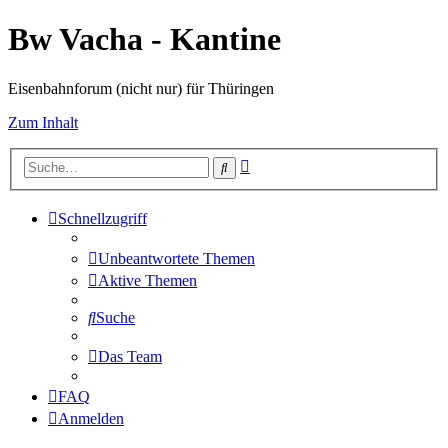
Bw Vacha - Kantine
Eisenbahnforum (nicht nur) für Thüringen
Zum Inhalt
Erweiterte
Suche
Suche
Schnellzugriff
Unbeantwortete Themen
Aktive Themen
Suche
Das Team
FAQ
Anmelden