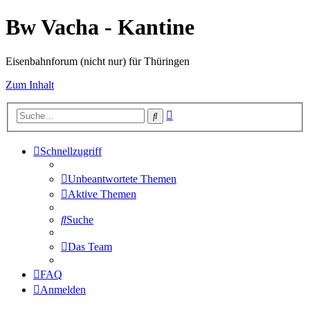
Bw Vacha - Kantine
Eisenbahnforum (nicht nur) für Thüringen
Zum Inhalt
Erweiterte
Suche
Suche
Schnellzugriff
Unbeantwortete Themen
Aktive Themen
Suche
Das Team
FAQ
Anmelden