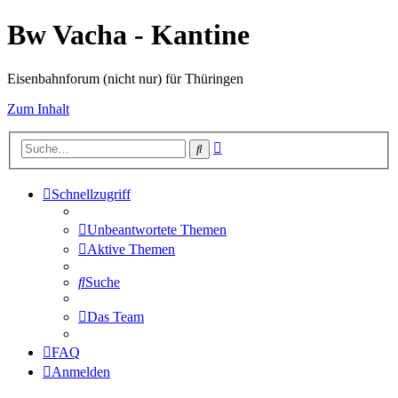
Bw Vacha - Kantine
Eisenbahnforum (nicht nur) für Thüringen
Zum Inhalt
Erweiterte
Suche
Suche
Schnellzugriff
Unbeantwortete Themen
Aktive Themen
Suche
Das Team
FAQ
Anmelden