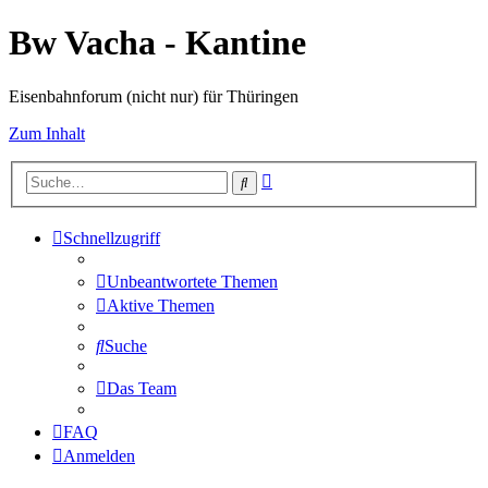
Bw Vacha - Kantine
Eisenbahnforum (nicht nur) für Thüringen
Zum Inhalt
Erweiterte
Suche
Suche
Schnellzugriff
Unbeantwortete Themen
Aktive Themen
Suche
Das Team
FAQ
Anmelden