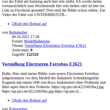
von der Fahrt am Samstag auch hier rein stellst. Ich werde meine
vorraussichtlich zum Wochenende hier rein stellen oder ist hier ein
Link zu Facebook gestattet? Dort sind die Bilder schon online. Ein
Video der Fahrt von UNTERBREITZB...
Rufe den Beitrag auf
von
Rettungsber
09.10.2021 17:38
Forum:
Modellbahnecke
Thema:
Vorstellung Electrotren Ferrobus E3621
Antworten:
0
Zugriffe:
122524
Vorstellung Electrotren Ferrobus E3621
Hallo, Hier sind meine Bilder vom neuen Electrotren Ferrobus,
aufgenommen vor dem Modell des Bahnhofs Schenklengsfeld.
Kuppeln mit einem vt98 von Roco funktioniert ohne Probleme und
fährt super durch den Testkreis. https://up.picr.de/42216028wj.jpg
https://up.picr.de/42216029ns.jpg https://up.picr.d...
Rufe den Beitrag auf
von
Rettungsber