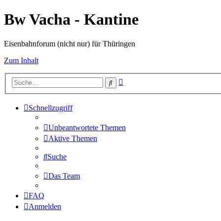
Bw Vacha - Kantine
Eisenbahnforum (nicht nur) für Thüringen
Zum Inhalt
Erweiterte
Suche
Suche
Schnellzugriff
Unbeantwortete Themen
Aktive Themen
Suche
Das Team
FAQ
Anmelden