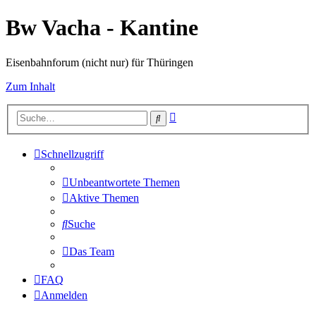
Bw Vacha - Kantine
Eisenbahnforum (nicht nur) für Thüringen
Zum Inhalt
Erweiterte
Suche
Suche
Schnellzugriff
Unbeantwortete Themen
Aktive Themen
Suche
Das Team
FAQ
Anmelden