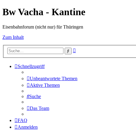
Bw Vacha - Kantine
Eisenbahnforum (nicht nur) für Thüringen
Zum Inhalt
Erweiterte
Suche
Suche
Schnellzugriff
Unbeantwortete Themen
Aktive Themen
Suche
Das Team
FAQ
Anmelden