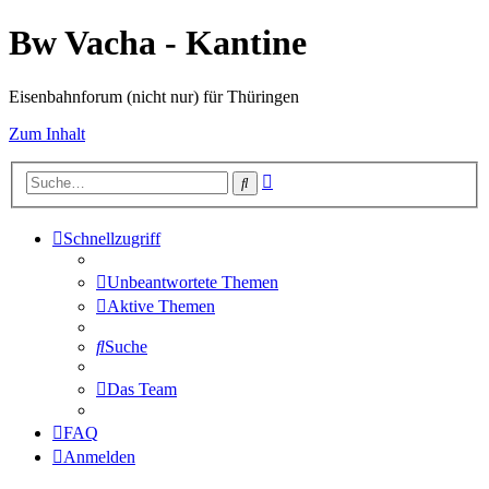
Bw Vacha - Kantine
Eisenbahnforum (nicht nur) für Thüringen
Zum Inhalt
Erweiterte
Suche
Suche
Schnellzugriff
Unbeantwortete Themen
Aktive Themen
Suche
Das Team
FAQ
Anmelden