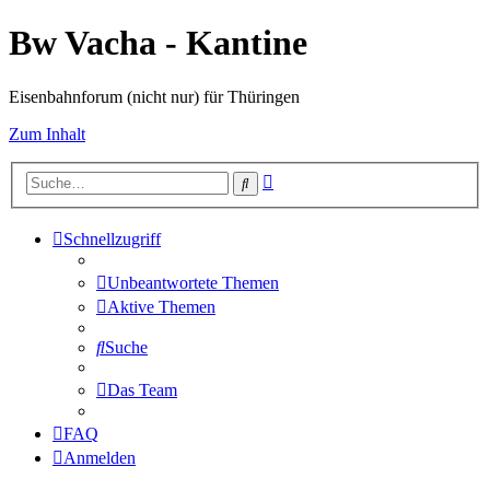
Bw Vacha - Kantine
Eisenbahnforum (nicht nur) für Thüringen
Zum Inhalt
Erweiterte
Suche
Suche
Schnellzugriff
Unbeantwortete Themen
Aktive Themen
Suche
Das Team
FAQ
Anmelden