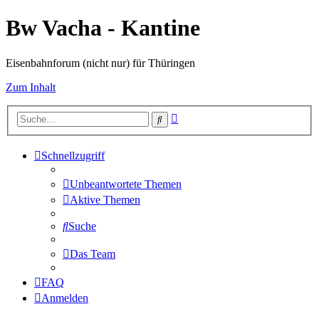
Bw Vacha - Kantine
Eisenbahnforum (nicht nur) für Thüringen
Zum Inhalt
Erweiterte
Suche
Suche
Schnellzugriff
Unbeantwortete Themen
Aktive Themen
Suche
Das Team
FAQ
Anmelden