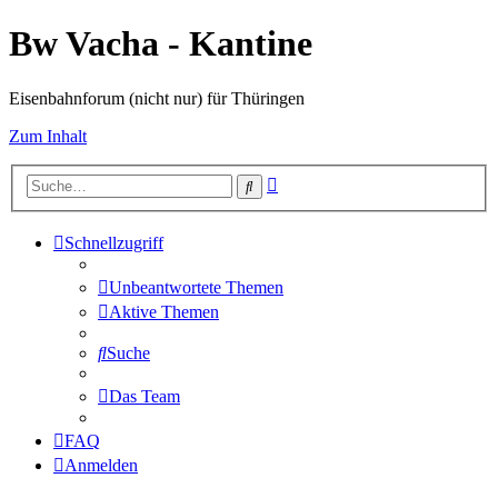
Bw Vacha - Kantine
Eisenbahnforum (nicht nur) für Thüringen
Zum Inhalt
Erweiterte
Suche
Suche
Schnellzugriff
Unbeantwortete Themen
Aktive Themen
Suche
Das Team
FAQ
Anmelden