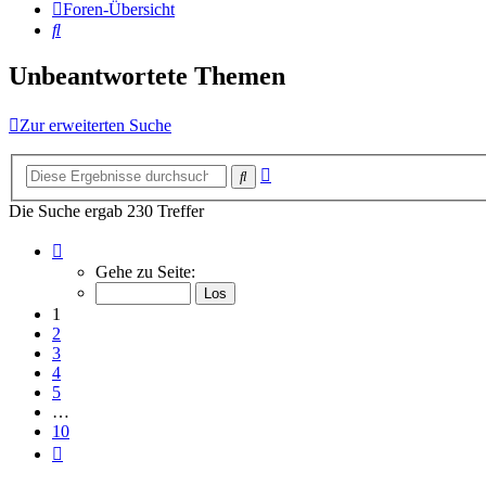
Foren-Übersicht
Suche
Unbeantwortete Themen
Zur erweiterten Suche
Erweiterte
Suche
Suche
Die Suche ergab 230 Treffer
Seite
1
Gehe zu Seite:
von
10
1
2
3
4
5
…
10
Nächste