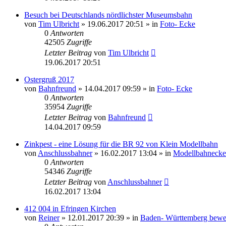
Besuch bei Deutschlands nördlichster Museumsbahn
von
Tim Ulbricht
» 19.06.2017 20:51 » in
Foto- Ecke
0
Antworten
42505
Zugriffe
Letzter Beitrag
von
Tim Ulbricht
19.06.2017 20:51
Ostergruß 2017
von
Bahnfreund
» 14.04.2017 09:59 » in
Foto- Ecke
0
Antworten
35954
Zugriffe
Letzter Beitrag
von
Bahnfreund
14.04.2017 09:59
Zinkpest - eine Lösung für die BR 92 von Klein Modellbahn
von
Anschlussbahner
» 16.02.2017 13:04 » in
Modellbahnecke
0
Antworten
54346
Zugriffe
Letzter Beitrag
von
Anschlussbahner
16.02.2017 13:04
412 004 in Efringen Kirchen
von
Reiner
» 12.01.2017 20:39 » in
Baden- Württemberg bewe