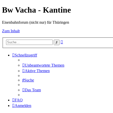
Bw Vacha - Kantine
Eisenbahnforum (nicht nur) für Thüringen
Zum Inhalt
Erweiterte
Suche
Suche
Schnellzugriff
Unbeantwortete Themen
Aktive Themen
Suche
Das Team
FAQ
Anmelden