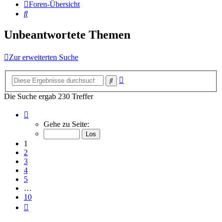
Foren-Übersicht
Suche
Unbeantwortete Themen
Zur erweiterten Suche
Erweiterte
Suche
Suche
Die Suche ergab 230 Treffer
Seite
1
Gehe zu Seite:
von
10
1
2
3
4
5
…
10
Nächste