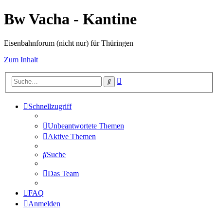
Bw Vacha - Kantine
Eisenbahnforum (nicht nur) für Thüringen
Zum Inhalt
Erweiterte
Suche
Suche
Schnellzugriff
Unbeantwortete Themen
Aktive Themen
Suche
Das Team
FAQ
Anmelden