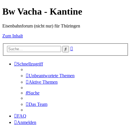
Bw Vacha - Kantine
Eisenbahnforum (nicht nur) für Thüringen
Zum Inhalt
Erweiterte
Suche
Suche
Schnellzugriff
Unbeantwortete Themen
Aktive Themen
Suche
Das Team
FAQ
Anmelden