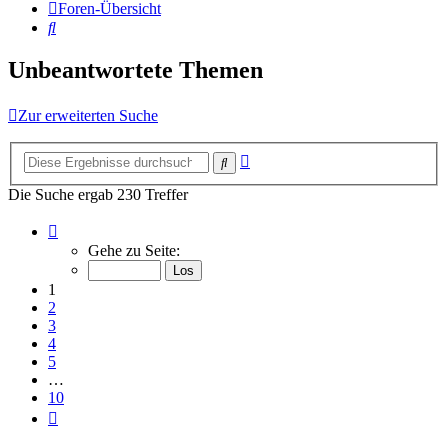
Foren-Übersicht
Suche
Unbeantwortete Themen
Zur erweiterten Suche
Erweiterte
Suche
Suche
Die Suche ergab 230 Treffer
Seite
1
Gehe zu Seite:
von
10
1
2
3
4
5
…
10
Nächste