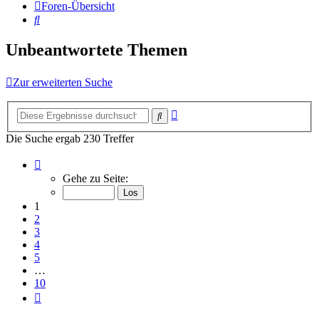
Foren-Übersicht
Suche
Unbeantwortete Themen
Zur erweiterten Suche
Erweiterte
Suche
Suche
Die Suche ergab 230 Treffer
Seite
1
Gehe zu Seite:
von
10
1
2
3
4
5
…
10
Nächste