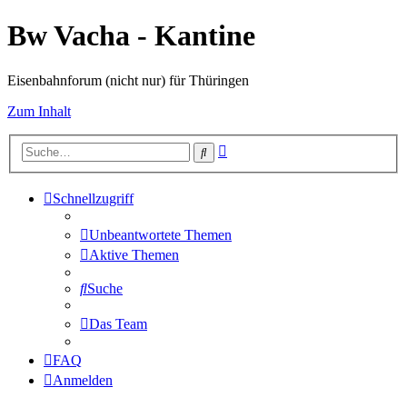
Bw Vacha - Kantine
Eisenbahnforum (nicht nur) für Thüringen
Zum Inhalt
Erweiterte
Suche
Suche
Schnellzugriff
Unbeantwortete Themen
Aktive Themen
Suche
Das Team
FAQ
Anmelden