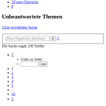
Foren-Übersicht
Suche
Unbeantwortete Themen
Zur erweiterten Suche
Erweiterte
Suche
Suche
Die Suche ergab 230 Treffer
Seite
1
Gehe zu Seite:
von
10
1
2
3
4
5
…
10
Nächste