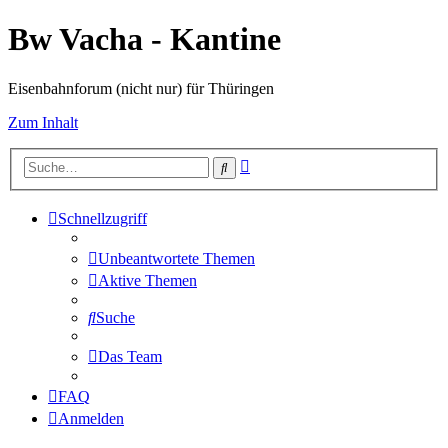
Bw Vacha - Kantine
Eisenbahnforum (nicht nur) für Thüringen
Zum Inhalt
Erweiterte
Suche
Suche
Schnellzugriff
Unbeantwortete Themen
Aktive Themen
Suche
Das Team
FAQ
Anmelden