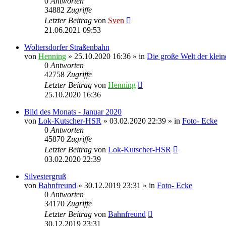
0
Antworten
34882
Zugriffe
Letzter Beitrag
von
Sven
21.06.2021 09:53
Woltersdorfer Straßenbahn
von
Henning
» 25.10.2020 16:36 » in
Die große Welt der klei
0
Antworten
42758
Zugriffe
Letzter Beitrag
von
Henning
25.10.2020 16:36
Bild des Monats - Januar 2020
von
Lok-Kutscher-HSR
» 03.02.2020 22:39 » in
Foto- Ecke
0
Antworten
45870
Zugriffe
Letzter Beitrag
von
Lok-Kutscher-HSR
03.02.2020 22:39
Silvestergruß
von
Bahnfreund
» 30.12.2019 23:31 » in
Foto- Ecke
0
Antworten
34170
Zugriffe
Letzter Beitrag
von
Bahnfreund
30.12.2019 23:31