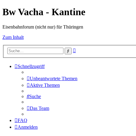
Bw Vacha - Kantine
Eisenbahnforum (nicht nur) für Thüringen
Zum Inhalt
Erweiterte
Suche
Suche
Schnellzugriff
Unbeantwortete Themen
Aktive Themen
Suche
Das Team
FAQ
Anmelden