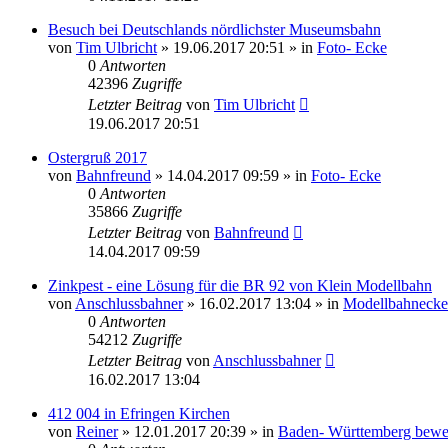
Besuch bei Deutschlands nördlichster Museumsbahn
von
Tim Ulbricht
» 19.06.2017 20:51 » in
Foto- Ecke
0
Antworten
42396
Zugriffe
Letzter Beitrag
von
Tim Ulbricht
19.06.2017 20:51
Ostergruß 2017
von
Bahnfreund
» 14.04.2017 09:59 » in
Foto- Ecke
0
Antworten
35866
Zugriffe
Letzter Beitrag
von
Bahnfreund
14.04.2017 09:59
Zinkpest - eine Lösung für die BR 92 von Klein Modellbahn
von
Anschlussbahner
» 16.02.2017 13:04 » in
Modellbahnecke
0
Antworten
54212
Zugriffe
Letzter Beitrag
von
Anschlussbahner
16.02.2017 13:04
412 004 in Efringen Kirchen
von
Reiner
» 12.01.2017 20:39 » in
Baden- Württemberg bewe