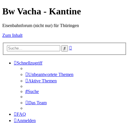
Bw Vacha - Kantine
Eisenbahnforum (nicht nur) für Thüringen
Zum Inhalt
Erweiterte
Suche
Suche
Schnellzugriff
Unbeantwortete Themen
Aktive Themen
Suche
Das Team
FAQ
Anmelden