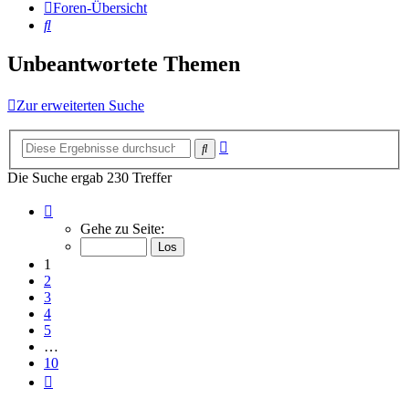
Foren-Übersicht
Suche
Unbeantwortete Themen
Zur erweiterten Suche
Erweiterte
Suche
Suche
Die Suche ergab 230 Treffer
Seite
1
Gehe zu Seite:
von
10
1
2
3
4
5
…
10
Nächste