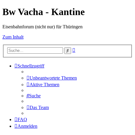
Bw Vacha - Kantine
Eisenbahnforum (nicht nur) für Thüringen
Zum Inhalt
Erweiterte
Suche
Suche
Schnellzugriff
Unbeantwortete Themen
Aktive Themen
Suche
Das Team
FAQ
Anmelden