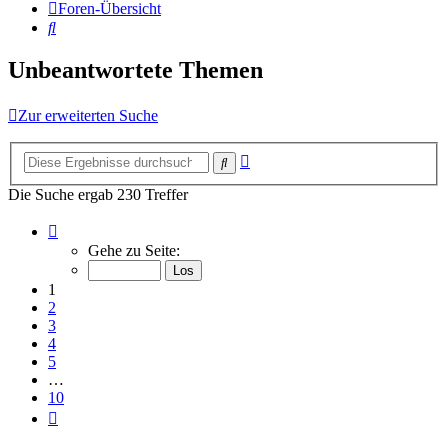
Foren-Übersicht
Suche
Unbeantwortete Themen
Zur erweiterten Suche
Erweiterte
Suche
Suche
Die Suche ergab 230 Treffer
Seite
1
Gehe zu Seite:
von
10
1
2
3
4
5
…
10
Nächste