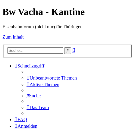
Bw Vacha - Kantine
Eisenbahnforum (nicht nur) für Thüringen
Zum Inhalt
Erweiterte
Suche
Suche
Schnellzugriff
Unbeantwortete Themen
Aktive Themen
Suche
Das Team
FAQ
Anmelden