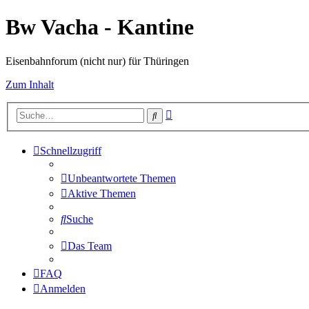
Bw Vacha - Kantine
Eisenbahnforum (nicht nur) für Thüringen
Zum Inhalt
Erweiterte
Suche
Suche
Schnellzugriff
Unbeantwortete Themen
Aktive Themen
Suche
Das Team
FAQ
Anmelden