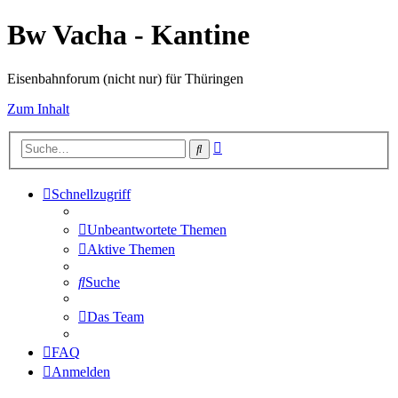
Bw Vacha - Kantine
Eisenbahnforum (nicht nur) für Thüringen
Zum Inhalt
Erweiterte
Suche
Suche
Schnellzugriff
Unbeantwortete Themen
Aktive Themen
Suche
Das Team
FAQ
Anmelden