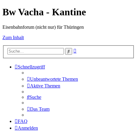
Bw Vacha - Kantine
Eisenbahnforum (nicht nur) für Thüringen
Zum Inhalt
Erweiterte
Suche
Suche
Schnellzugriff
Unbeantwortete Themen
Aktive Themen
Suche
Das Team
FAQ
Anmelden