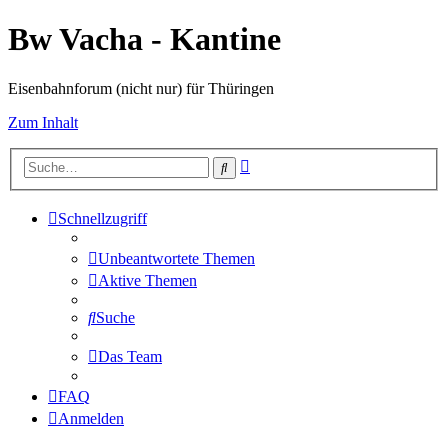
Bw Vacha - Kantine
Eisenbahnforum (nicht nur) für Thüringen
Zum Inhalt
Erweiterte
Suche
Suche
Schnellzugriff
Unbeantwortete Themen
Aktive Themen
Suche
Das Team
FAQ
Anmelden