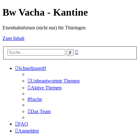
Bw Vacha - Kantine
Eisenbahnforum (nicht nur) für Thüringen
Zum Inhalt
Erweiterte
Suche
Suche
Schnellzugriff
Unbeantwortete Themen
Aktive Themen
Suche
Das Team
FAQ
Anmelden