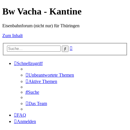
Bw Vacha - Kantine
Eisenbahnforum (nicht nur) für Thüringen
Zum Inhalt
Erweiterte
Suche
Suche
Schnellzugriff
Unbeantwortete Themen
Aktive Themen
Suche
Das Team
FAQ
Anmelden