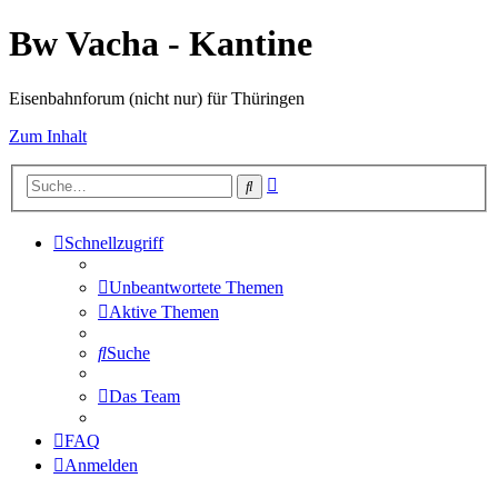
Bw Vacha - Kantine
Eisenbahnforum (nicht nur) für Thüringen
Zum Inhalt
Erweiterte
Suche
Suche
Schnellzugriff
Unbeantwortete Themen
Aktive Themen
Suche
Das Team
FAQ
Anmelden