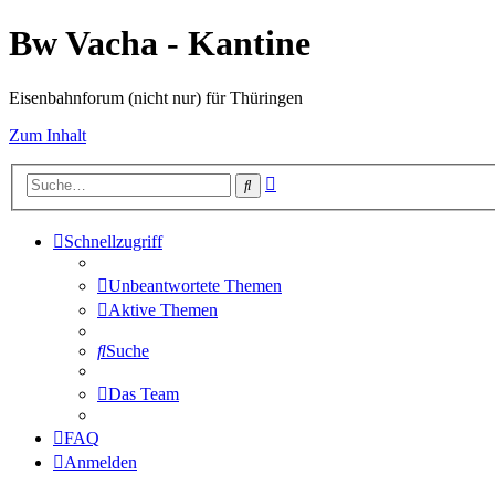
Bw Vacha - Kantine
Eisenbahnforum (nicht nur) für Thüringen
Zum Inhalt
Erweiterte
Suche
Suche
Schnellzugriff
Unbeantwortete Themen
Aktive Themen
Suche
Das Team
FAQ
Anmelden