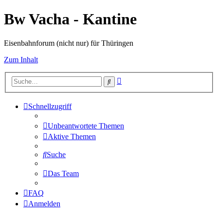
Bw Vacha - Kantine
Eisenbahnforum (nicht nur) für Thüringen
Zum Inhalt
Erweiterte
Suche
Suche
Schnellzugriff
Unbeantwortete Themen
Aktive Themen
Suche
Das Team
FAQ
Anmelden