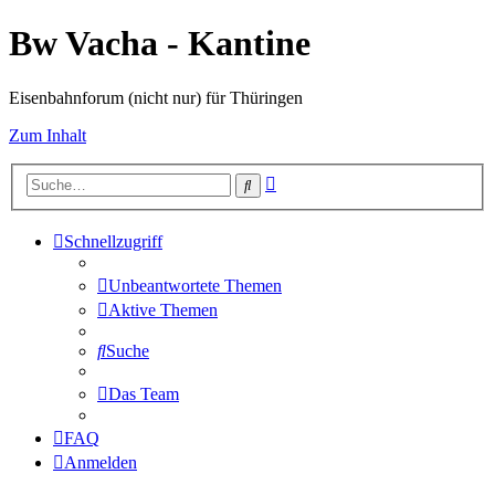
Bw Vacha - Kantine
Eisenbahnforum (nicht nur) für Thüringen
Zum Inhalt
Erweiterte
Suche
Suche
Schnellzugriff
Unbeantwortete Themen
Aktive Themen
Suche
Das Team
FAQ
Anmelden