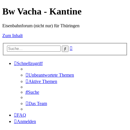
Bw Vacha - Kantine
Eisenbahnforum (nicht nur) für Thüringen
Zum Inhalt
Erweiterte
Suche
Suche
Schnellzugriff
Unbeantwortete Themen
Aktive Themen
Suche
Das Team
FAQ
Anmelden